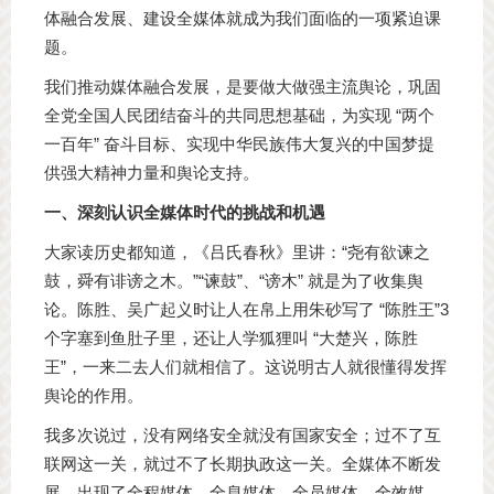
体融合发展、建设全媒体就成为我们面临的一项紧迫课
题。
我们推动媒体融合发展，是要做大做强主流舆论，巩固
全党全国人民团结奋斗的共同思想基础，为实现 “两个
一百年” 奋斗目标、实现中华民族伟大复兴的中国梦提
供强大精神力量和舆论支持。
一、深刻认识全媒体时代的挑战和机遇
大家读历史都知道，《吕氏春秋》里讲：“尧有欲谏之
鼓，舜有诽谤之木。”“谏鼓”、“谤木” 就是为了收集舆
论。陈胜、吴广起义时让人在帛上用朱砂写了 “陈胜王”3
个字塞到鱼肚子里，还让人学狐狸叫 “大楚兴，陈胜
王”，一来二去人们就相信了。这说明古人就很懂得发挥
舆论的作用。
我多次说过，没有网络安全就没有国家安全；过不了互
联网这一关，就过不了长期执政这一关。全媒体不断发
展，出现了全程媒体、全息媒体、全员媒体、全效媒