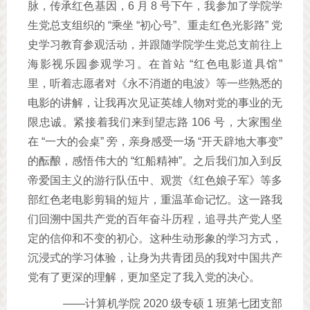
脉，传承红色基因，6 月 8 号下午，我参加了学院学
生党总支组织的 “乘坐 “初心号”、重走红色光影路” 党
史学习教育参观活动，并跟随学院学生党总支前往上
海影视乐园参观学习。在首站 “红色电影道具馆”
里，听着志愿者对《永不消逝的电波》等一些熟悉的
电影的讲解，让我再次见证英雄人物对党的事业的无
限忠诚。紧接着我们来到望志路 106 号，大家围坐
在 “一大的会桌” 旁，亲身感受一场 “开天辟地大事变”
的酝酿，感悟伟大的 “红船精神”。之后我们加入到反
帝爱国主义的游行队伍中、观赏《红色娘子军》等多
部红色老电影剪辑的短片，重温革命记忆。这一路我
们回溯中国共产党的百年奋斗历程，追寻共产党人坚
定的信仰和不变的初心。这种生动形象的学习方式，
沉浸式的学习体验，让身为共青团员的我对中国共产
党有了更深的理解，更加坚定了我入党的决心。
——计算机学院 2020 级专硕 1 班第七团支部