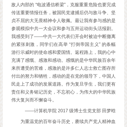
敌人内部的 “电波通信桥梁”，克服重重危险也要完成
传送重要情报任务，被国民党逮捕后仍与敌斗争、坚
贞不屈的大无畏精神令人敬佩。最让我有参与感的是
参观模拟中共一大会议和参与五卅运动街头活报剧。
我感受到了——中共一大代表们开会时被迫中断撤离
的紧张刺激，同学们在高举 “打倒帝国主义” 的条幅
游行示威时的使命感和爱国情。返程路上，我的心中
充满了感慨、感激和感动。感慨的是中华民族百余年
来所遭受的苦难，感激的是许多仁人志士救亡图存所
付出的努力和牺牲，感动的是在党的领导下，中国人
民走上了成功的发展道路。作为复旦学生，我们更有
责任和义务铭记历史，不忘初心，为伟大的中华民族
伟大复兴而不懈奋斗。
——计算机学院 2017 级博士生党支部 田梦晗
为重温党的百年奋斗历史，赓续共产党人精神血