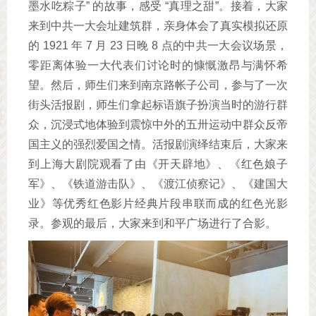
墨水吃粽子” 的故事，感受 “真理之甜”。接着，大家
来到中共一大会址建筑群，亲身体会了真实模拟还原
的 1921 年 7 月 23 日晚 8 点的中共一大会议场景，
零距离体验一大代表们讨论时的慷慨激昂与满怀希
望。然后，师生们来到南京路帐子公司，参与了一次
街头活报剧，师生们拿起标语旗子扮演当时的游行群
众，沉浸式地体验到震惊中外的五卅运动中群众反帝
国主义的强烈爱国之情。活报剧演绎结束后，大家来
到上海大剧院观看了由《开天辟地》、《红色娘子
军》、《铁道游击队》、《渡江侦察记》、《建国大
业》等优秀红色影片经典片段串联而成的红色光影
录。参观的最后，大家来到和平广场进行了合影。